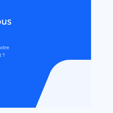
ous
otre
t ?