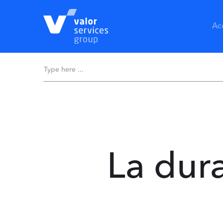
Ac
La dura