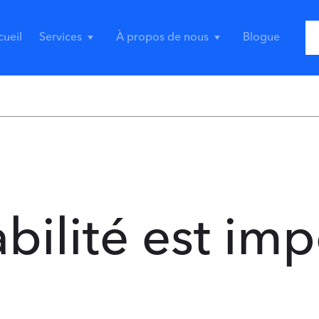
cueil
Services
À propos de nous
Blogue
bilité est im