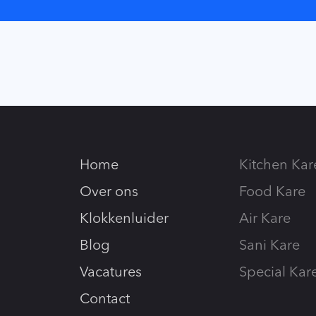
Home
Kitchen Kar
Over ons
Food Kare
Klokkenluider
Air Kare
Blog
Sani Kare
Vacatures
Special Kar
Contact