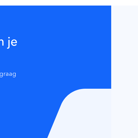
m je
 graag